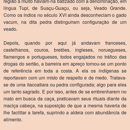
região à muito haviam-na batizado com a denominação, em
lí­ngua Tupi, de Suaçu-Guaçu, ou seja, Veado Grande.
Como os í­ndios no século XVI ainda desconheciam o gado
vacum, na dita pedra distinguiram configuração de um
veado.
Depois, quando por aqui já andavam franceses,
castelhanos, couros, bretões, ingleses, noruegueses,
flamengos e portugueses, todos engajados no tráfico das
drogas do sertão, a barreira em apreço tornou-se um ponto
de referência em toda a costa. A ela os indígenas se
reportavam com um misto de respeito e de medo. Tratava-
se de uma itacoatiara ou pedra configurada; algo para eles
um tanto sagrado. E por isso, antes de se embrenharem no
mato em busca da caça, praticavam seus rituais diante da
maciça cabeça, na suposição de que a mesma haveria de
lhe facilitar a tarefa, suprindo a aldeia com abundância de
alimento.