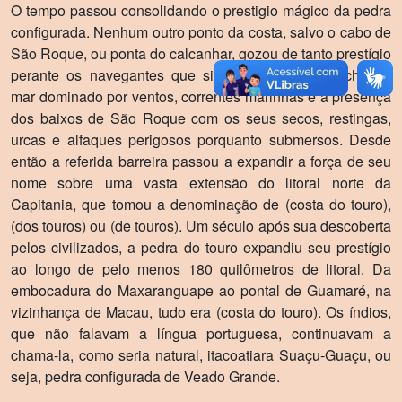
O tempo passou consolidando o prestigio mágico da pedra
configurada. Nenhum outro ponto da costa, salvo o cabo de
São Roque, ou ponta do calcanhar, gozou de tanto prestí­gio
perante os navegantes que singravam aquele trecho de
mar dominado por ventos, correntes marinhas e a presença
dos baixos de São Roque com os seus secos, restingas,
urcas e alfaques perigosos porquanto submersos. Desde
então a referida barreira passou a expandir a força de seu
nome sobre uma vasta extensão do litoral norte da
Capitania, que tomou a denominação de (costa do touro),
(dos touros) ou (de touros). Um século após sua descoberta
pelos civilizados, a pedra do touro expandiu seu prestígio
ao longo de pelo menos 180 quilômetros de litoral. Da
embocadura do Maxaranguape ao pontal de Guamaré, na
vizinhança de Macau, tudo era (costa do touro). Os í­ndios,
que não falavam a lí­ngua portuguesa, continuavam a
chama-la, como seria natural, itacoatiara Suaçu-Guaçu, ou
seja, pedra configurada de Veado Grande.