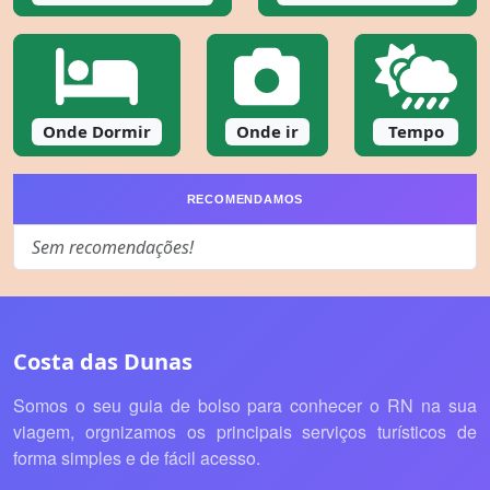
Onde Dormir
Onde ir
Tempo
RECOMENDAMOS
Sem recomendações!
Costa das Dunas
Somos o seu guia de bolso para conhecer o RN na sua
viagem, orgnizamos os principais serviços turísticos de
forma simples e de fácil acesso.