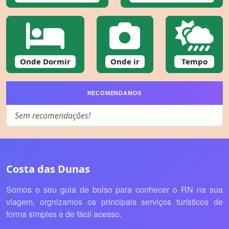
Onde Dormir
Onde ir
Tempo
RECOMENDAMOS
Sem recomendações!
Costa das Dunas
Somos o seu guia de bolso para conhecer o RN na sua
viagem, orgnizamos os principais serviços turísticos de
forma simples e de fácil acesso.