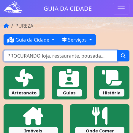
GUIA DA CIDADE
PUREZA
Guia da Cidade
Serviços
Artesanato
Guias
História
Imóveis
Onde Comer