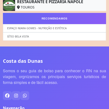
RESTAURANTE E PIZZARIA NÁPOLE
TOUROS
RECOMENDAMOS
ESPAÇO NIARA GOMES - NUTRIÇÃO E ESTÉTICA
SÍTIO BELA VISTA
Costa das Dunas
Somos o seu guia de bolso para conhecer o RN na sua
viagem, orgnizamos os principais serviços turísticos de
forma simples e de fácil acesso.
Navegação