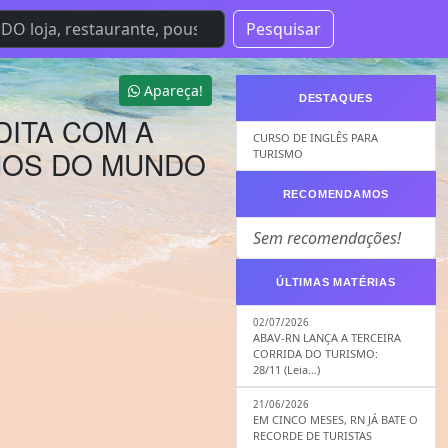
Pesquisar
Apareça!
DESTAQUES
DITA COM A
CURSO DE INGLÊS PARA
NOS DO MUNDO
TURISMO
RECOMENDAMOS
Sem recomendações!
ÚLTIMAS MATÉRIAS
02/07/2026
ABAV-RN LANÇA A TERCEIRA
CORRIDA DO TURISMO:
28/11 (Leia...)
21/06/2026
EM CINCO MESES, RN JÁ BATE O
RECORDE DE TURISTAS