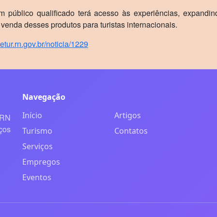
um público qualificado terá acesso às experiências, expandin
 venda desses produtos para turistas internacionais.
etur.rn.gov.br/noticia/1229
Navegação
Início
Artigos
 RN
ços
Turismo
Contatos
Serviços
Empregos
Eventos