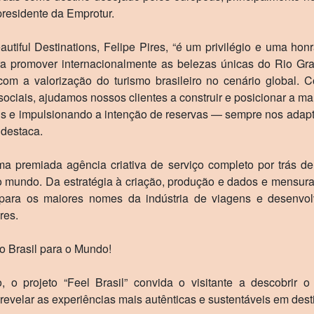
presidente da Emprotur.
autiful Destinations, Felipe Pires, “é um privilégio e uma hon
ra promover internacionalmente as belezas únicas do Rio Gran
com a valorização do turismo brasileiro no cenário global.
ociais, ajudamos nossos clientes a construir e posicionar a ma
ns e impulsionando a intenção de reservas — sempre nos adapt
 destaca.
uma premiada agência criativa de serviço completo por trás
o mundo. Da estratégia à criação, produção e dados e mensura
ara os maiores nomes da indústria de viagens e desenvolv
res.
do Brasil para o Mundo!
, o projeto “Feel Brasil” convida o visitante a descobrir 
 revelar as experiências mais autênticas e sustentáveis em dest