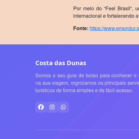
Por meio do “Feel Brasil”, 
internacional e fortalecendo a
Fonte:
https://www.emprotur.s
Costa das Dunas
Somos o seu guia de bolso para conhecer o
na sua viagem, orgnizamos os principais servi
turísticos de forma simples e de fácil acesso.