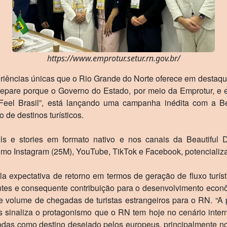
https://www.emprotur.setur.rn.gov.br/
eriências únicas que o Rio Grande do Norte oferece em destaq
prepare porque o Governo do Estado, por meio da Emprotur, e 
“Feel Brasil”, está lançando uma campanha inédita com a Bea
 de destinos turísticos.
eels e stories em formato nativo e nos canais da Beautiful 
mo Instagram (25M), YouTube, TikTok e Facebook, potencializan
ela expectativa de retorno em termos de geração de fluxo turís
tes e consequente contribuição para o desenvolvimento econô
e volume de chegadas de turistas estrangeiros para o RN. “A 
ons sinaliza o protagonismo que o RN tem hoje no cenário int
odas como destino desejado pelos europeus, principalmente no k