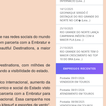
INTERNACIO (Leia...)
14/12/2025
GEOPARQUE SERIDÓ É
DESTAQUE DO RIO GRANDE DO
NORTE NO CAT� (Leia...)
25/10/2025
RIO GRANDE DO NORTE LANÇA
ue nas redes sociais do mundo
CAMPANHA INÉDITA COM A
MAIOR PLA (Leia...)
em parceria com a Embratur e
utiful Destinations, a maior
21/10/2025
RIO GRANDE DO NORTE TEM O
MAIOR CRESCIMENTO NO TOP
10 DO BRA (Leia...)
Destinations, com milhões de
EMPREGOS RECENTES
do a visibilidade do estado.
Postada:
09/01/2026
tico internacional, aumento da
VENDEDOR EM TOUROS
mico e social do Estado visto
Postada:
08/01/2026
parceria com a Embratur para
ATENDIMENTO EM TOUROS
ernacional. Essa campanha nos
Postada:
08/08/2025
itesurf e esportes de vento”,
VENDEDOR(A) EM TOUROS