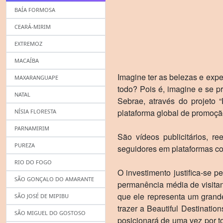
BAÍA FORMOSA
CEARÁ-MIRIM
EXTREMOZ
MACAÍBA
Imagine ter as belezas e exp
MAXARANGUAPE
todo? Pois é, imagine e se 
NATAL
Sebrae, através do projeto 
plataforma global de promoção
NÍSIA FLORESTA
PARNAMIRIM
São vídeos publicitários, r
PUREZA
seguidores em plataformas co
RIO DO FOGO
O investimento justifica-se p
SÃO GONÇALO DO AMARANTE
permanência média de visitan
que ele representa um grand
SÃO JOSÉ DE MIPIBU
trazer a Beautiful Destinati
SÃO MIGUEL DO GOSTOSO
posicionará de uma vez por t